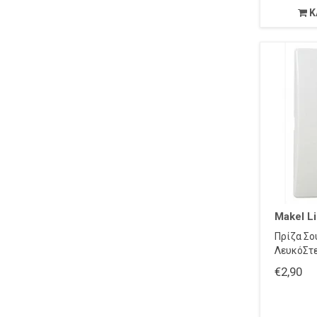
Κ
Makel Li
Πρίζα Σο
ΛευκόΣτε
€2,90