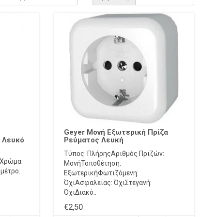
Geyer Μονή Εξωτερική Πρίζα
 Λευκό
Ρεύματος Λευκή
Τύπος: ΠλήρηςΑριθμός Πριζών:
mΧρώμα:
ΜονήΤοποθέτηση:
μέτρο..
ΕξωτερικήΦωτιζόμενη:
ΌχιΑσφαλείας: ΌχιΣτεγανή:
ΌχιΔιακό..
€2,50