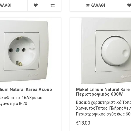
ΑΛΆΘΙ
ΚΑΛΆΘΙ
lium Natural Karea Λευκό
Makel Lillium Natural Kar
Περιστροφικός 600W
ύκοΦορτίο: 16AΧρώμα:
Βασικά χαρακτηριστικά:Τοπ
γανότητα IP20..
ΧωνευτόςΤύπος: ΠλήρηςΛειτ
ΠεριστροφικόςΙσχύς έως 60
€13,00