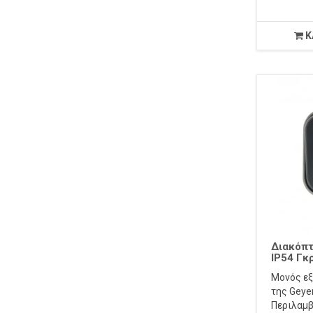
Κ
Διακόπ
IP54 Γκ
Μονός εξ
της Geyer
Περιλαμβά