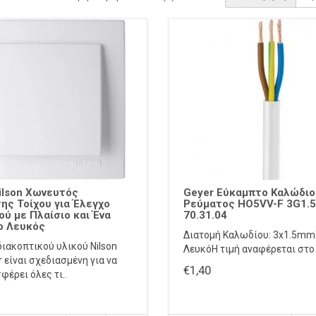
ilson Χωνευτός
Geyer Εύκαμπτο Καλώδιο
ης Τοίχου για Έλεγχο
Ρεύματος HO5VV-F 3G1.5
ύ με Πλαίσιο και Ένα
70.31.04
ο Λευκός
Διατομή Καλωδίου: 3x1.5m
διακοπτικού υλικού Nilson
ΛευκόΗ τιμή αναφέρεται στο 
 είναι σχεδιασμένη για να
€1,40
φέρει όλες τι..