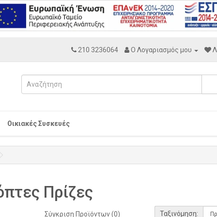
210 3236064
Ο Λογαριασμός μου
Λ
Οικιακές Συσκευές
όπτες Πρίζες
Ταξινόμηση:
Σύγκριση Προϊόντων (0)