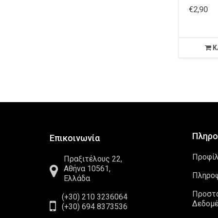
€2,90
Κ
Πληρο
Επικοινωνία
Προφί
Πραξιτέλους 22,
Αθήνα 10561,
Πληρο
Ελλάδα
Προστ
(+30) 210 3236064
Δεδομ
(+30) 694 8373536