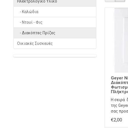
Ηλεκτρολογικό Υλικό
- Καλώδια
- Ντουί - Φις
- Διακόπτες Πρίζες
Οικιακές Συσκευές
Geyer N
Διακόπτ
Φωτισμο
Πλήκτρ
Η σειρά 
της Geyer
σας προσ
€2,00