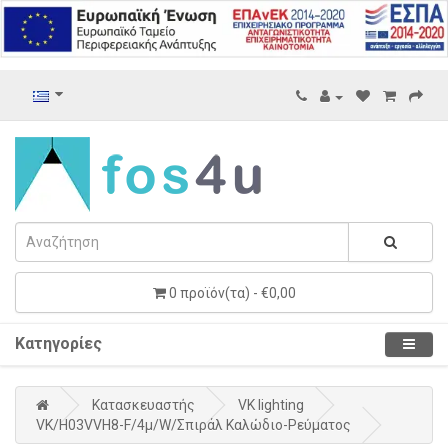
0 προϊόν(τα) - €0,00
Κατηγορίες
Κατασκευαστής
VK lighting
VK/H03VVH8-F/4μ/W/Σπιράλ Καλώδιο-Ρεύματος